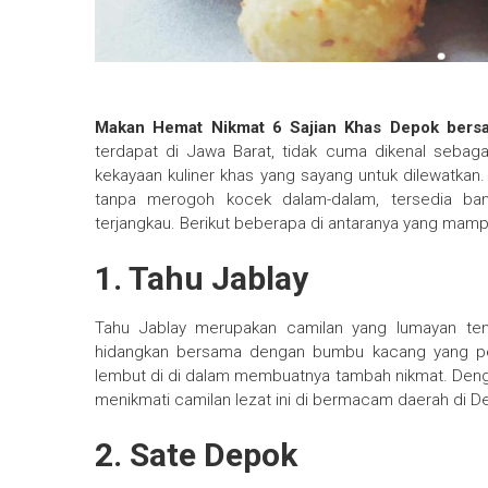
Makan Hemat Nikmat 6 Sajian Khas Depok bers
terdapat di Jawa Barat, tidak cuma dikenal sebag
kekayaan kuliner khas yang sayang untuk dilewatka
tanpa merogoh kocek dalam-dalam, tersedia ba
terjangkau. Berikut beberapa di antaranya yang ma
1. Tahu Jablay
Tahu Jablay merupakan camilan yang lumayan ten
hidangkan bersama dengan bumbu kacang yang ped
lembut di di dalam membuatnya tambah nikmat. Deng
menikmati camilan lezat ini di bermacam daerah di D
2. Sate Depok