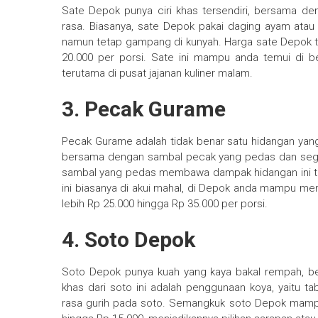
Sate Depok punya ciri khas tersendiri, bersama 
rasa. Biasanya, sate Depok pakai daging ayam ata
namun tetap gampang di kunyah. Harga sate Depok t
20.000 per porsi. Sate ini mampu anda temui di 
terutama di pusat jajanan kuliner malam.
3. Pecak Gurame
Pecak Gurame adalah tidak benar satu hidangan yang 
bersama dengan sambal pecak yang pedas dan segar
sambal yang pedas membawa dampak hidangan ini te
ini biasanya di akui mahal, di Depok anda mampu m
lebih Rp 25.000 hingga Rp 35.000 per porsi.
4. Soto Depok
Soto Depok punya kuah yang kaya bakal rempah, be
khas dari soto ini adalah penggunaan koya, yaitu ta
rasa gurih pada soto. Semangkuk soto Depok mamp