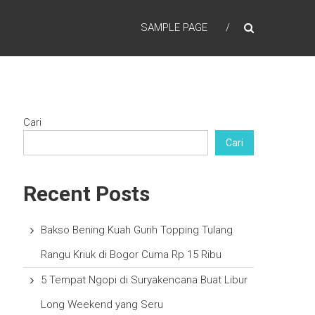
SAMPLE PAGE
Cari
Cari
Recent Posts
Bakso Bening Kuah Gurih Topping Tulang
Rangu Kriuk di Bogor Cuma Rp 15 Ribu
5 Tempat Ngopi di Suryakencana Buat Libur
Long Weekend yang Seru