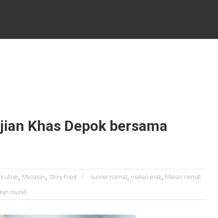
jian Khas Depok bersama
,
,
,
,
Kuliner
Masakan
Story Food
kuliner nikmat
makan enak
Makan Hemat
kan murah