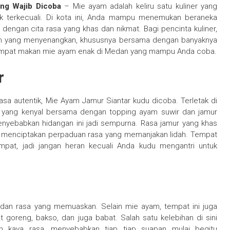
ng Wajib Dicoba
– Mie ayam adalah keliru satu kuliner yang
ak terkecuali. Di kota ini, Anda mampu menemukan beraneka
gan cita rasa yang khas dan nikmat. Bagi pencinta kuliner,
an yang menyenangkan, khususnya bersama dengan banyaknya
k tempat makan mie ayam enak di Medan yang mampu Anda coba.
r
a autentik, Mie Ayam Jamur Siantar kudu dicoba. Terletak di
 yang kenyal bersama dengan topping ayam suwir dan jamur
enyebabkan hidangan ini jadi sempurna. Rasa jamur yang khas
menciptakan perpaduan rasa yang memanjakan lidah. Tempat
mpat, jadi jangan heran kecuali Anda kudu mengantri untuk
r dan rasa yang memuaskan. Selain mie ayam, tempat ini juga
 goreng, bakso, dan juga babat. Salah satu kelebihan di sini
n kaya rasa, menyebabkan tiap tiap suapan mulai begitu