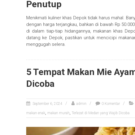
Penutup
Menikmati kuliner khas Depok tidak harus mahal. B
dengan harga terjangkau, bahkan di bawah Rp 50.00
di dalam tiap-tiap hidangannya, makanan khas Dep
datang ke Depok, pastikan untuk mencicipi makanan
menggugah selera.
5 Tempat Makan Mie Ayam 
Dicoba
September 6, 2024
admin
0 Komentar
,
,
makan enak
makan murah
Terlezat di Medan yang Wajib Dicoba