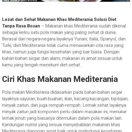
Lezat dan Sehat Makanan Khas Mediterania Solusi Diet
Tanpa Rasa Bosan
– Makanan khas Mediterania sudah dikenal
sebagai keliru satu pola makan yang paling sehat di dunia.
Berasal dari negara-negara layaknya Yunani, Italia, Spanyol, dan
Turki, diet Mediterania tidak cuma menawarkan cita rasa yang
khas, namun juga fungsi kesehatan yang luar biasa. Dengan
bahan-bahan segar dan alami, makanan ini amat sesuai untuk
kamu yang tengah menekuni diet sehat.
Ciri Khas Makanan Mediterania
Pola makan Mediterania didasarkan pada bahan-bahan segar
layaknya sayuran, buah-buahan, ikan, kacang-kacangan, biji-bijian,
minyak zaitun, dan juga rempah-rempah. Lemak sehat layaknya
minyak zaitun jadi komponen perlu dalam masakan ini, menukar
lemak jenuh yang biasanya ditemukan dalam pola makan lain.
Kandungan nutrisi yang sesuai menyebabkan makanan khas
Mediterania dianggap amat baik untuk melindungi kesehatan