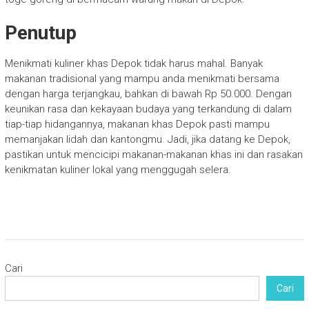
Penutup
Menikmati kuliner khas Depok tidak harus mahal. Banyak
makanan tradisional yang mampu anda menikmati bersama
dengan harga terjangkau, bahkan di bawah Rp 50.000. Dengan
keunikan rasa dan kekayaan budaya yang terkandung di dalam
tiap-tiap hidangannya, makanan khas Depok pasti mampu
memanjakan lidah dan kantongmu. Jadi, jika datang ke Depok,
pastikan untuk mencicipi makanan-makanan khas ini dan rasakan
kenikmatan kuliner lokal yang menggugah selera.
Cari
Cari