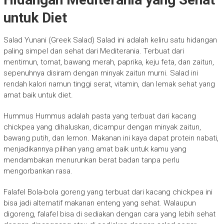
untuk Diet
Salad Yunani (Greek Salad) Salad ini adalah keliru satu hidangan
paling simpel dan sehat dari Mediterania. Terbuat dari
mentimun, tomat, bawang merah, paprika, keju feta, dan zaitun,
sepenuhnya disiram dengan minyak zaitun murni. Salad ini
rendah kalori namun tinggi serat, vitamin, dan lemak sehat yang
amat baik untuk diet.
Hummus Hummus adalah pasta yang terbuat dari kacang
chickpea yang dihaluskan, dicampur dengan minyak zaitun,
bawang putih, dan lemon. Makanan ini kaya dapat protein nabati,
menjadikannya pilihan yang amat baik untuk kamu yang
mendambakan menurunkan berat badan tanpa perlu
mengorbankan rasa.
Falafel Bola-bola goreng yang terbuat dari kacang chickpea ini
bisa jadi alternatif makanan enteng yang sehat. Walaupun
digoreng, falafel bisa di sediakan dengan cara yang lebih sehat