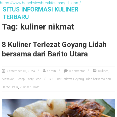
https://www.beachviewbreakfastandgrill.com/
S
SITUS INFORMASI KULINER
k
TERBARU
i
Tag: kuliner nikmat
p
t
o
8 Kuliner Terlezat Goyang Lidah
c
o
bersama dari Barito Utara
n
t
e
,
n
September 15, 2024
admin
0 Komentar
Kuliner
t
,
,
Masakan
Resep
Story Food
8 Kuliner Terlezat Goyang Lidah bersama dari
,
Barito Utara
kuliner nikmat