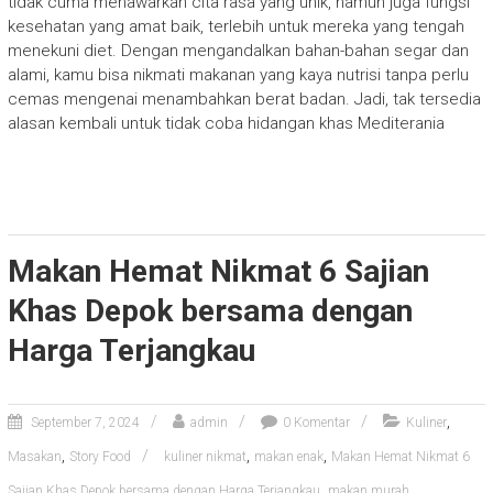
tidak cuma menawarkan cita rasa yang unik, namun juga fungsi
kesehatan yang amat baik, terlebih untuk mereka yang tengah
menekuni diet. Dengan mengandalkan bahan-bahan segar dan
alami, kamu bisa nikmati makanan yang kaya nutrisi tanpa perlu
cemas mengenai menambahkan berat badan. Jadi, tak tersedia
alasan kembali untuk tidak coba hidangan khas Mediterania
Makan Hemat Nikmat 6 Sajian
Khas Depok bersama dengan
Harga Terjangkau
,
September 7, 2024
admin
0 Komentar
Kuliner
,
,
,
Masakan
Story Food
kuliner nikmat
makan enak
Makan Hemat Nikmat 6
,
Sajian Khas Depok bersama dengan Harga Terjangkau
makan murah