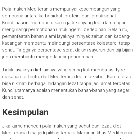
Pola makan Mediterania mempunyai keseimbangan yang
sempurna antara karbohidrat, protein, dan lemak sehat.
Kombinasi ini membantu kamu jadi kenyang lebih lama agar
mengurangi permohonan untuk ngemil berlebihan. Selain itu,
pemanfaatan bahan alami layaknya minyak zaitun dan kacang-
kacangan membantu melindungi persentase kolesterol tetap
sehat. Tingginya persentase serat dalam sayuran dan biji-bijian
juga membantu memperlancar pencernaan.
Tidak layaknya diet lainnya yang sering kali membatasi type
makanan tertentu, diet Mediterania lebih fleksibel. Kamu tetap
bisa nikmati berbagai hidangan lezat tanpa jadi amat terbatas.
Kunci utamanya adalah menentukan bahan-bahan yang segar
dan sehat.
Kesimpulan
Jika kamu mencari pola makan yang sehat dan lezat, diet
Mediterania bisa jadi pilihan terbaik. Makanan khas Mediterania