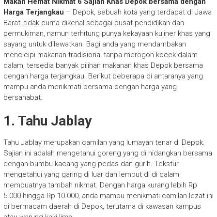
Makan Hemat Nikmat 6 Sajian Khas Depok bersama dengan
Harga Terjangkau
– Depok, sebuah kota yang terdapat di Jawa
Barat, tidak cuma dikenal sebagai pusat pendidikan dan
permukiman, namun terhitung punya kekayaan kuliner khas yang
sayang untuk dilewatkan. Bagi anda yang mendambakan
mencicipi makanan tradisional tanpa merogoh kocek dalam-
dalam, tersedia banyak pilihan makanan khas Depok bersama
dengan harga terjangkau. Berikut beberapa di antaranya yang
mampu anda menikmati bersama dengan harga yang
bersahabat.
1. Tahu Jablay
Tahu Jablay merupakan camilan yang lumayan tenar di Depok.
Sajian ini adalah mengetahui goreng yang di hidangkan bersama
dengan bumbu kacang yang pedas dan gurih. Tekstur
mengetahui yang garing di luar dan lembut di di dalam
membuatnya tambah nikmat. Dengan harga kurang lebih Rp
5.000 hingga Rp 10.000, anda mampu menikmati camilan lezat ini
di bermacam daerah di Depok, terutama di kawasan kampus