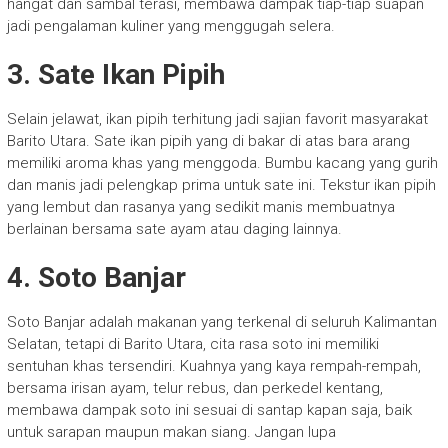
hangat dan sambal terasi, membawa dampak tiap-tiap suapan
jadi pengalaman kuliner yang menggugah selera.
3. Sate Ikan Pipih
Selain jelawat, ikan pipih terhitung jadi sajian favorit masyarakat
Barito Utara. Sate ikan pipih yang di bakar di atas bara arang
memiliki aroma khas yang menggoda. Bumbu kacang yang gurih
dan manis jadi pelengkap prima untuk sate ini. Tekstur ikan pipih
yang lembut dan rasanya yang sedikit manis membuatnya
berlainan bersama sate ayam atau daging lainnya.
4. Soto Banjar
Soto Banjar adalah makanan yang terkenal di seluruh Kalimantan
Selatan, tetapi di Barito Utara, cita rasa soto ini memiliki
sentuhan khas tersendiri. Kuahnya yang kaya rempah-rempah,
bersama irisan ayam, telur rebus, dan perkedel kentang,
membawa dampak soto ini sesuai di santap kapan saja, baik
untuk sarapan maupun makan siang. Jangan lupa