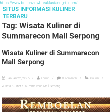
https://www.beachviewbreakfastandgrill.com/
S
SITUS INFORMASI KULINER
k
TERBARU
i
Tag: Wisata Kuliner di
p
t
Summarecon Mall Serpong
o
c
o
Wisata Kuliner di Summarecon
n
t
Mall Serpong
e
n
t
Januari 22, 2026
admin
0 Komentar
Kuliner
Wisata Kuliner di Summarecon Mall Serpong