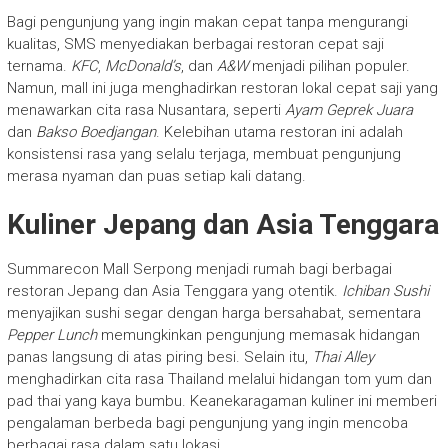
Bagi pengunjung yang ingin makan cepat tanpa mengurangi
kualitas, SMS menyediakan berbagai restoran cepat saji
ternama.
KFC
,
McDonald’s
, dan
A&W
menjadi pilihan populer.
Namun, mall ini juga menghadirkan restoran lokal cepat saji yang
menawarkan cita rasa Nusantara, seperti
Ayam Geprek Juara
dan
Bakso Boedjangan
. Kelebihan utama restoran ini adalah
konsistensi rasa yang selalu terjaga, membuat pengunjung
merasa nyaman dan puas setiap kali datang.
Kuliner Jepang dan Asia Tenggara
Summarecon Mall Serpong menjadi rumah bagi berbagai
restoran Jepang dan Asia Tenggara yang otentik.
Ichiban Sushi
menyajikan sushi segar dengan harga bersahabat, sementara
Pepper Lunch
memungkinkan pengunjung memasak hidangan
panas langsung di atas piring besi. Selain itu,
Thai Alley
menghadirkan cita rasa Thailand melalui hidangan tom yum dan
pad thai yang kaya bumbu. Keanekaragaman kuliner ini memberi
pengalaman berbeda bagi pengunjung yang ingin mencoba
berbagai rasa dalam satu lokasi.