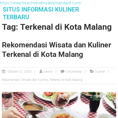
https://www.beachviewbreakfastandgrill.com/
S
SITUS INFORMASI KULINER
k
TERBARU
i
Tag: Terkenal di Kota Malang
p
t
o
Rekomendasi Wisata dan Kuliner
c
o
Terkenal di Kota Malang
n
t
e
n
Oktober 22, 2024
admin
0 Komentar
Kuliner
t
,
Rekomendasi Wisata dan Kuliner
Terkenal di Kota Malang