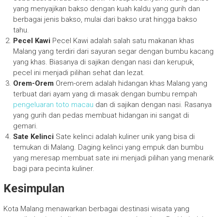
yang menyajikan bakso dengan kuah kaldu yang gurih dan
berbagai jenis bakso, mulai dari bakso urat hingga bakso
tahu.
Pecel Kawi
Pecel Kawi adalah salah satu makanan khas
Malang yang terdiri dari sayuran segar dengan bumbu kacang
yang khas. Biasanya di sajikan dengan nasi dan kerupuk,
pecel ini menjadi pilihan sehat dan lezat.
Orem-Orem
Orem-orem adalah hidangan khas Malang yang
terbuat dari ayam yang di masak dengan bumbu rempah
pengeluaran toto macau
dan di sajikan dengan nasi. Rasanya
yang gurih dan pedas membuat hidangan ini sangat di
gemari.
Sate Kelinci
Sate kelinci adalah kuliner unik yang bisa di
temukan di Malang. Daging kelinci yang empuk dan bumbu
yang meresap membuat sate ini menjadi pilihan yang menarik
bagi para pecinta kuliner.
Kesimpulan
Kota Malang menawarkan berbagai destinasi wisata yang