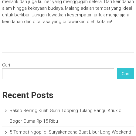
menarik dan juga kuliner yang menggugah selera. Dari keindahan
alam hingga kekayaan budaya, Malang adalah tempat yang ideal
untuk berlibur. Jangan lewatkan kesempatan untuk menjelajahi
keindahan dan cita rasa yang di tawarkan oleh kota ini!
Cari
Cari
Recent Posts
Bakso Bening Kuah Gurih Topping Tulang Rangu Kriuk di
Bogor Cuma Rp 15 Ribu
5 Tempat Ngopi di Suryakencana Buat Libur Long Weekend