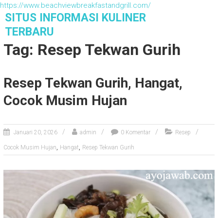
https://www.beachviewbreakfastandgrill.com/
S
SITUS INFORMASI KULINER
k
TERBARU
i
Tag: Resep Tekwan Gurih
p
t
o
Resep Tekwan Gurih, Hangat,
c
o
Cocok Musim Hujan
n
t
e
n
Januari 20, 2026
admin
0 Komentar
Resep
t
,
,
Cocok Musim Hujan
Hangat
Resep Tekwan Gurih