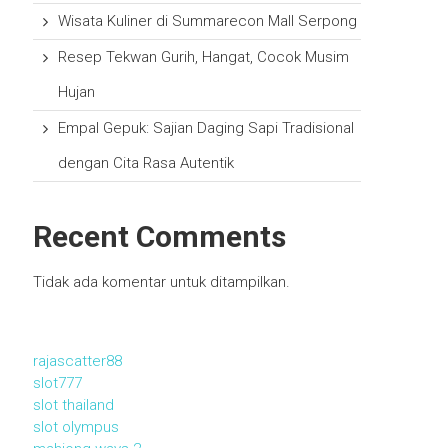
Wisata Kuliner di Summarecon Mall Serpong
Resep Tekwan Gurih, Hangat, Cocok Musim
Hujan
Empal Gepuk: Sajian Daging Sapi Tradisional
dengan Cita Rasa Autentik
Recent Comments
Tidak ada komentar untuk ditampilkan.
rajascatter88
slot777
slot thailand
slot olympus