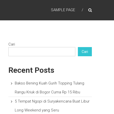
SAMPLE PAGE
Cari
Cari
Recent Posts
Bakso Bening Kuah Gurih Topping Tulang
Rangu Kriuk di Bogor Cuma Rp 15 Ribu
5 Tempat Ngopi di Suryakencana Buat Libur
Long Weekend yang Seru