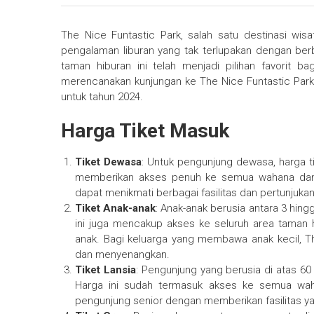
The Nice Funtastic Park, salah satu destinasi wis
pengalaman liburan yang tak terlupakan dengan berba
taman hiburan ini telah menjadi pilihan favorit b
merencanakan kunjungan ke The Nice Funtastic Park,
untuk tahun 2024.
Harga Tiket Masuk
Tiket Dewasa
: Untuk pengunjung dewasa, harga ti
memberikan akses penuh ke semua wahana dan a
dapat menikmati berbagai fasilitas dan pertunjukan
Tiket Anak-anak
: Anak-anak berusia antara 3 hin
ini juga mencakup akses ke seluruh area taman 
anak. Bagi keluarga yang membawa anak kecil, 
dan menyenangkan.
Tiket Lansia
: Pengunjung yang berusia di atas 60
Harga ini sudah termasuk akses ke semua waha
pengunjung senior dengan memberikan fasilitas y