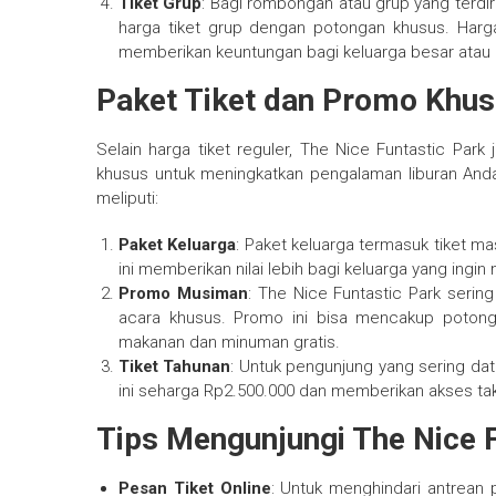
Tiket Grup
: Bagi rombongan atau grup yang terdir
harga tiket grup dengan potongan khusus. Harga
memberikan keuntungan bagi keluarga besar atau 
Paket Tiket dan Promo Khu
Selain harga tiket reguler, The Nice Funtastic Pa
khusus untuk meningkatkan pengalaman liburan An
meliputi:
Paket Keluarga
: Paket keluarga termasuk tiket m
ini memberikan nilai lebih bagi keluarga yang ingi
Promo Musiman
: The Nice Funtastic Park serin
acara khusus. Promo ini bisa mencakup potong
makanan dan minuman gratis.
Tiket Tahunan
: Untuk pengunjung yang sering data
ini seharga Rp2.500.000 dan memberikan akses ta
Tips Mengunjungi The Nice F
Pesan Tiket Online
: Untuk menghindari antrean 