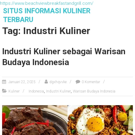
https://www.beachviewbreakfastandgrill.com/
S
SITUS INFORMASI KULINER
k
TERBARU
i
Tag: Industri Kuliner
p
t
o
Industri Kuliner sebagai Warisan
c
o
Budaya Indonesia
n
t
e
n
Januari 22, 2025
dgxhqvvke
0 Komentar
t
,
,
Kuliner
Indonesia
Industri Kuliner
Warisan Budaya Indonesia