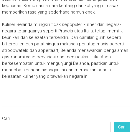
kepuasan. Kombinasi antara kentang dan kol yang dimasak
memberikan rasa yang sederhana namun enak.
Kuliner Belanda mungkin tidak sepopuler kuliner dari negara-
negara tetangganya seperti Prancis atau Italia, tetapi memiliki
keunikan dan kelezatan tersendiri. Dari camilan gurih seperti
bitterballen dan patat hingga makanan penutup manis seperti
stroopwafels dan appeltaart, Belanda menawarkan pengalaman
gastronomi yang bervariasi dan memuaskan. Jika Anda
berkesempatan untuk mengunjungi Belanda, pastikan untuk
mencoba hidangan-hidangan ini dan merasakan sendiri
kelezatan kuliner yang ditawarkan negara ini.
Cari
Cari