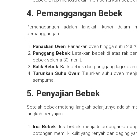
bebek. Sirup maltosa akan membantu kulit bebek 
4. Pemanggangan Bebek
Pemanggangan adalah langkah kunci dalam me
pemanggangan:
Panaskan Oven
: Panaskan oven hingga suhu 200°
Panggang Bebek
: Letakkan bebek di atas rak 
bebek selama 30 menit.
Balik Bebek
: Balik bebek dan panggang lagi selam
Turunkan Suhu Oven
: Turunkan suhu oven men
sempurna.
5. Penyajian Bebek
Setelah bebek matang, langkah selanjutnya adalah me
langkah penyajian:
Iris Bebek
: Iris bebek menjadi potongan-poton
potongan memiliki kulit yang renyah dan daging yan