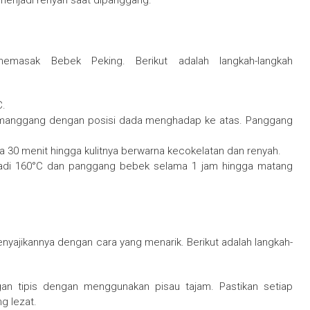
menjadi renyah saat dipanggang.
masak Bebek Peking. Berikut adalah langkah-langkah
C.
pemanggang dengan posisi dada menghadap ke atas. Panggang
a 30 menit hingga kulitnya berwarna kecokelatan dan renyah.
jadi 160°C dan panggang bebek selama 1 jam hingga matang
nyajikannya dengan cara yang menarik. Berikut adalah langkah-
gan tipis dengan menggunakan pisau tajam. Pastikan setiap
g lezat.