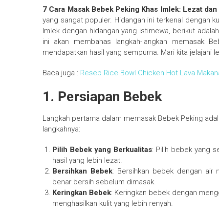
7 Cara Masak Bebek Peking Khas Imlek: Lezat dan
yang sangat populer. Hidangan ini terkenal dengan k
Imlek dengan hidangan yang istimewa, berikut adalah 
ini akan membahas langkah-langkah memasak Bebe
mendapatkan hasil yang sempurna. Mari kita jelajahi
Baca juga :
Resep Rice Bowl Chicken Hot Lava Makanan
1. Persiapan Bebek
Langkah pertama dalam memasak Bebek Peking adala
langkahnya:
Pilih Bebek yang Berkualitas
: Pilih bebek yang 
hasil yang lebih lezat.
Bersihkan Bebek
: Bersihkan bebek dengan air 
benar bersih sebelum dimasak.
Keringkan Bebek
: Keringkan bebek dengan mengg
menghasilkan kulit yang lebih renyah.