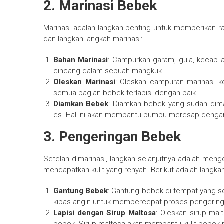
2. Marinasi Bebek
Marinasi adalah langkah penting untuk memberikan r
dan langkah-langkah marinasi:
Bahan Marinasi
: Campurkan garam, gula, kecap 
cincang dalam sebuah mangkuk.
Oleskan Marinasi
: Oleskan campuran marinasi k
semua bagian bebek terlapisi dengan baik.
Diamkan Bebek
: Diamkan bebek yang sudah dima
es. Hal ini akan membantu bumbu meresap dengan
3. Pengeringan Bebek
Setelah dimarinasi, langkah selanjutnya adalah men
mendapatkan kulit yang renyah. Berikut adalah langka
Gantung Bebek
: Gantung bebek di tempat yang 
kipas angin untuk mempercepat proses pengering
Lapisi dengan Sirup Maltosa
: Oleskan sirup ma