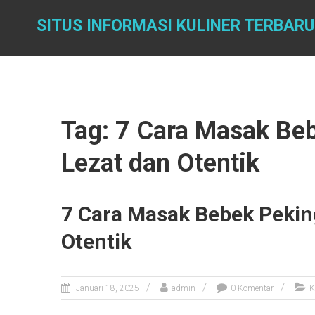
Skip
to
SITUS INFORMASI KULINER TERBARU
content
Tag: 7 Cara Masak Beb
Lezat dan Otentik
7 Cara Masak Bebek Pekin
Otentik
Januari 18, 2025
admin
0 Komentar
K