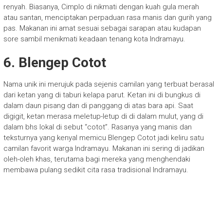
renyah. Biasanya, Cimplo di nikmati dengan kuah gula merah
atau santan, menciptakan perpaduan rasa manis dan gurih yang
pas. Makanan ini amat sesuai sebagai sarapan atau kudapan
sore sambil menikmati keadaan tenang kota Indramayu.
6. Blengep Cotot
Nama unik ini merujuk pada sejenis camilan yang terbuat berasal
dari ketan yang di taburi kelapa parut. Ketan ini di bungkus di
dalam daun pisang dan di panggang di atas bara api. Saat
digigit, ketan merasa meletup-letup di di dalam mulut, yang di
dalam bhs lokal di sebut “cotot”. Rasanya yang manis dan
teksturnya yang kenyal memicu Blengep Cotot jadi keliru satu
camilan favorit warga Indramayu. Makanan ini sering di jadikan
oleh-oleh khas, terutama bagi mereka yang menghendaki
membawa pulang sedikit cita rasa tradisional Indramayu.