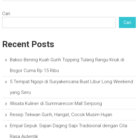
Cari
Cari
Recent Posts
Bakso Bening Kuah Gurih Topping Tulang Rangu Kriuk di
Bogor Cuma Rp 15 Ribu
5 Tempat Ngopi di Suryakencana Buat Libur Long Weekend
yang Seru
Wisata Kuliner di Summarecon Mall Serpong
Resep Tekwan Gurih, Hangat, Cocok Musim Hujan
Empal Gepuk: Sajian Daging Sapi Tradisional dengan Cita
Rasa Autentik