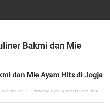
uliner Bakmi dan Mie
kmi dan Mie Ayam Hits di Jogja
,
uliner
Story Food
5 Rekomendasi kuliner Bakmi dan Mie Ayam Hits di