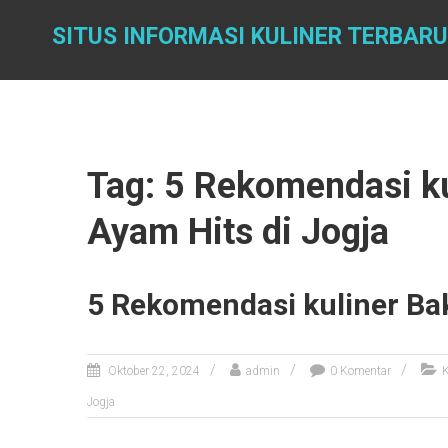
Skip
to
SITUS INFORMASI KULINER TERBARU
content
Tag: 5 Rekomendasi k
Ayam Hits di Jogja
5 Rekomendasi kuliner Ba
Oktober 22, 2024
admin
0 Komentar
K
Jogja