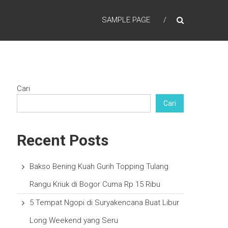
SAMPLE PAGE
Cari
Cari
Recent Posts
Bakso Bening Kuah Gurih Topping Tulang
Rangu Kriuk di Bogor Cuma Rp 15 Ribu
5 Tempat Ngopi di Suryakencana Buat Libur
Long Weekend yang Seru