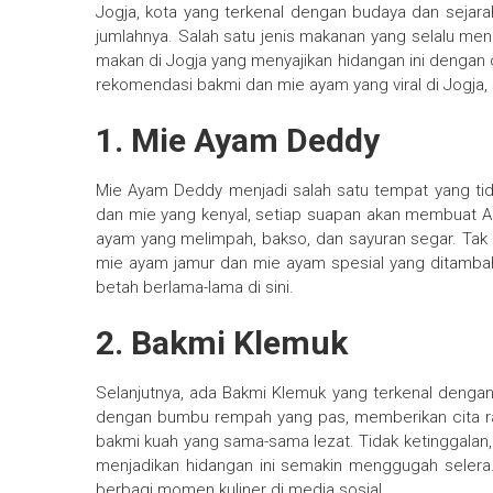
Jogja, kota yang terkenal dengan budaya dan sejar
jumlahnya. Salah satu jenis makanan yang selalu me
makan di Jogja yang menyajikan hidangan ini dengan c
rekomendasi bakmi dan mie ayam yang viral di Jogja
1.
Mie Ayam Deddy
Mie Ayam Deddy menjadi salah satu tempat yang ti
dan mie yang kenyal, setiap suapan akan membuat An
ayam yang melimpah, bakso, dan sayuran segar. Tak h
mie ayam jamur dan mie ayam spesial yang ditamb
betah berlama-lama di sini.
2.
Bakmi Klemuk
Selanjutnya, ada Bakmi Klemuk yang terkenal dengan 
dengan bumbu rempah yang pas, memberikan cita ras
bakmi kuah yang sama-sama lezat. Tidak ketinggalan,
menjadikan hidangan ini semakin menggugah selera.
berbagi momen kuliner di media sosial.