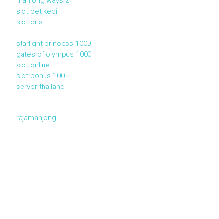
mahjong ways 2
slot bet kecil
slot qris
starlight princess 1000
gates of olympus 1000
slot online
slot bonus 100
server thailand
rajamahjong