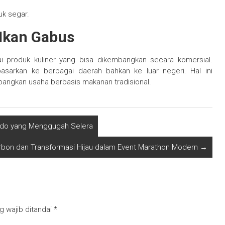
uk segar.
Ikan Gabus
i produk kuliner yang bisa dikembangkan secara komersial.
sarkan ke berbagai daerah bahkan ke luar negeri. Hal ini
ngkan usaha berbasis makanan tradisional.
ado yang Menggugah Selera
arbon dan Transformasi Hijau dalam Event Marathon Modern
→
g wajib ditandai
*