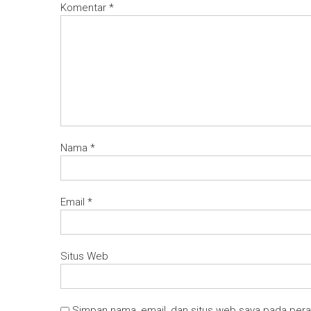
Komentar
*
Nama
*
Email
*
Situs Web
Simpan nama, email, dan situs web saya pada pera