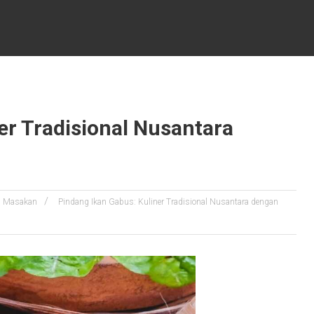
er Tradisional Nusantara
Masakan
Pindang Ikan Gabus: Kuliner Tradisional Nusantara dengan