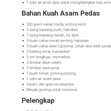
1 sdm air jeruk nipis untuk menghilangkan bau amis
Bahan Kuah Asam Pedas
200 gram nanas muda, potong kecil.
5 siung bawang putih, haluskan.
7 siung bawang merah, iris tipis.
5 buah cabai merah keriting, haluskan.
3 buah cabai rawit (opsional, untuk rasa lebih peda
2 batang serai, memarkan.
3 cm lengkuas, memarkan.
2 lembar daun salam.
2 lembar daun jeruk.
1 buah tomat, potong-potong.
1 sdm air asam jawa.
Garam dan gula secukupnya.
Minyak goreng untuk menumis.
Pelengkap