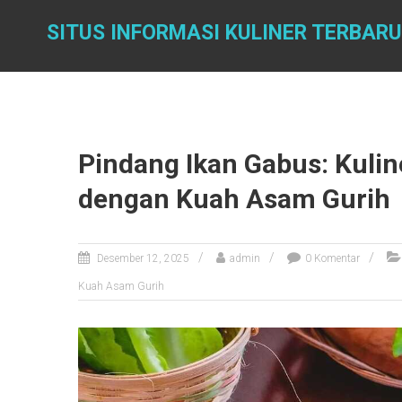
Skip
to
SITUS INFORMASI KULINER TERBARU
content
Pindang Ikan Gabus: Kulin
dengan Kuah Asam Gurih
Desember 12, 2025
admin
0 Komentar
Kuah Asam Gurih