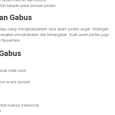
seperti wortel dan buncis.
bih banyak untuk sensasi pedas.
kan Gabus
 Melayu yang mengedepankan rasa asam pedas segar. Hidangan
ambangkan persahabatan dan kehangatan. Kuah asam pedas juga
r Nusantara.
 Gabus
ak tidak rumit.
pun acara spesial.
ntuk nuansa tradisional.
s.