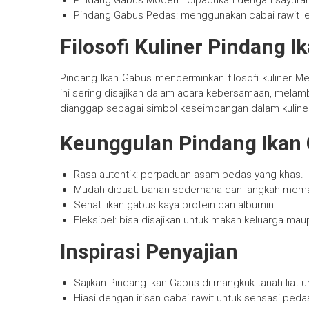
Pindang Gabus Modern: dipadukan dengan sayuran 
Pindang Gabus Pedas: menggunakan cabai rawit le
Filosofi Kuliner Pindang I
Pindang Ikan Gabus mencerminkan filosofi kuliner
ini sering disajikan dalam acara kebersamaan, mel
dianggap sebagai simbol keseimbangan dalam kuline
Keunggulan Pindang Ikan
Rasa autentik: perpaduan asam pedas yang khas.
Mudah dibuat: bahan sederhana dan langkah memas
Sehat: ikan gabus kaya protein dan albumin.
Fleksibel: bisa disajikan untuk makan keluarga mau
Inspirasi Penyajian
Sajikan Pindang Ikan Gabus di mangkuk tanah liat u
Hiasi dengan irisan cabai rawit untuk sensasi peda