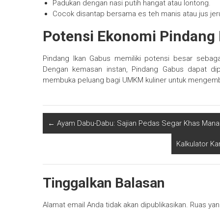
Padukan dengan nasi putih hangat atau lontong.
Cocok disantap bersama es teh manis atau jus jer
Potensi Ekonomi Pindang 
Pindang Ikan Gabus memiliki potensi besar sebaga
Dengan kemasan instan, Pindang Gabus dapat dipa
membuka peluang bagi UMKM kuliner untuk mengemba
←
Ayam Dabu-Dabu: Sajian Pedas Segar Khas Man
Kalkulator K
Tinggalkan Balasan
Alamat email Anda tidak akan dipublikasikan.
Ruas yan