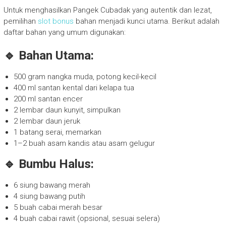
Untuk menghasilkan Pangek Cubadak yang autentik dan lezat,
pemilihan
slot bonus
bahan menjadi kunci utama. Berikut adalah
daftar bahan yang umum digunakan:
🔹 Bahan Utama:
500 gram nangka muda, potong kecil-kecil
400 ml santan kental dari kelapa tua
200 ml santan encer
2 lembar daun kunyit, simpulkan
2 lembar daun jeruk
1 batang serai, memarkan
1–2 buah asam kandis atau asam gelugur
🔹 Bumbu Halus:
6 siung bawang merah
4 siung bawang putih
5 buah cabai merah besar
4 buah cabai rawit (opsional, sesuai selera)