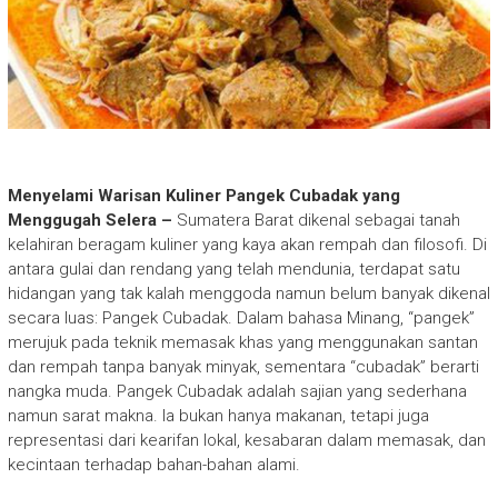
Menyelami Warisan Kuliner Pangek Cubadak yang
Menggugah Selera –
Sumatera Barat dikenal sebagai tanah
kelahiran beragam kuliner yang kaya akan rempah dan filosofi. Di
antara gulai dan rendang yang telah mendunia, terdapat satu
hidangan yang tak kalah menggoda namun belum banyak dikenal
secara luas: Pangek Cubadak. Dalam bahasa Minang, “pangek”
merujuk pada teknik memasak khas yang menggunakan santan
dan rempah tanpa banyak minyak, sementara “cubadak” berarti
nangka muda. Pangek Cubadak adalah sajian yang sederhana
namun sarat makna. Ia bukan hanya makanan, tetapi juga
representasi dari kearifan lokal, kesabaran dalam memasak, dan
kecintaan terhadap bahan-bahan alami.