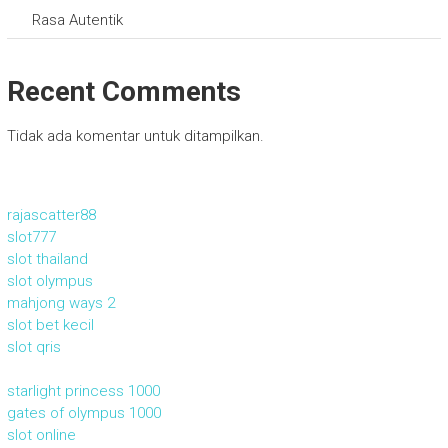
Rasa Autentik
Recent Comments
Tidak ada komentar untuk ditampilkan.
rajascatter88
slot777
slot thailand
slot olympus
mahjong ways 2
slot bet kecil
slot qris
starlight princess 1000
gates of olympus 1000
slot online