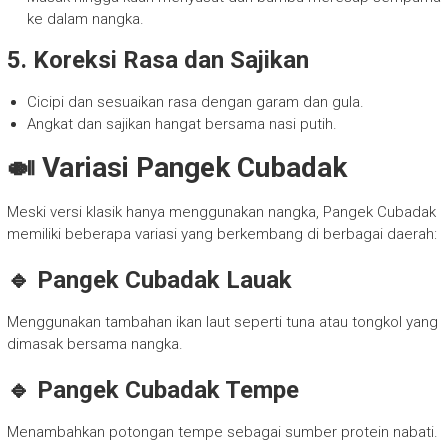
ke dalam nangka.
5. Koreksi Rasa dan Sajikan
Cicipi dan sesuaikan rasa dengan garam dan gula.
Angkat dan sajikan hangat bersama nasi putih.
🍛 Variasi Pangek Cubadak
Meski versi klasik hanya menggunakan nangka, Pangek Cubadak
memiliki beberapa variasi yang berkembang di berbagai daerah:
🔹 Pangek Cubadak Lauak
Menggunakan tambahan ikan laut seperti tuna atau tongkol yang
dimasak bersama nangka.
🔹 Pangek Cubadak Tempe
Menambahkan potongan tempe sebagai sumber protein nabati.