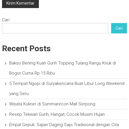
Cari
Cari
Recent Posts
Bakso Bening Kuah Gurih Topping Tulang Rangu Kriuk di
Bogor Cuma Rp 15 Ribu
5 Tempat Ngopi di Suryakencana Buat Libur Long Weekend
yang Seru
Wisata Kuliner di Summarecon Mall Serpong
Resep Tekwan Gurih, Hangat, Cocok Musim Hujan
Empal Gepuk: Sajian Daging Sapi Tradisional dengan Cita