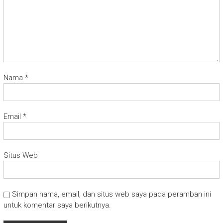
Nama
*
Email
*
Situs Web
Simpan nama, email, dan situs web saya pada peramban ini
untuk komentar saya berikutnya.