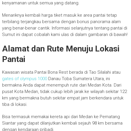
kenyamanan untuk semua yang datang.
Menariknya kembali harga tiket masuk ke area pantai tetap
terbilang terjangkau bersama dengan bonus panorama alam
yang benar-benar cantik. Informasi selanjutnya tentang pantai di
Sumut ini dapat cobalah kami ulas di dalam gambaran di bawah!
Alamat dan Rute Menuju Lokasi
Pantai
Kawasan wisata Pantai Bona Rest berada di Tao Silalahi atau
gates of olympus 1000
Danau Toba Sumatera Utara, ini
bermakna Anda dapat menempuh rute dari Medan Kota. Dari
pusat Kota Medan, tidak cukup lebih jarak ke wilayah sekitar 122
km yang bermakna butuh sekitar empat jam berkendara untuk
tiba di lokasi.
Bisa termasuk memakai kereta api dari Medan ke Pematang
Siantar yang dapat dilanjutkan kembali sejauh 98 km bersama
dengan kendaraan pribadi.