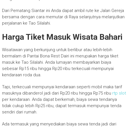
Dari Pematang Siantar ini Anda dapat ambil rute ke Jalan Gereja
bersama dengan cara memutar di Raya selanjutnya melanjutkan
perjalanan ke Tao Silalahi.
Harga Tiket Masuk Wisata Bahari
Wisatawan yang berkunjung untuk berlibur atau lebih-lebih
bermalam di Pantai Bona Rest Dairi ini merupakan harga tiket
masuk ke Tao Silalahi. Anda lumayan membayarkan biaya
sebesar Rp15 ribu hingga Rp20 ribu terkecuali mempunyai
kendaraan roda dua.
Tapi, terkecuali mempunyai kendaraan seperti mobil maka tarif
masuknya dibanderol jadi dari Rp20 ribu hingga Rp75 ribu
rtp slot
per kendaraan. Anda dapat berkemah, biaya sewa tendanya
tidak cukup lebih Rp25 ribu, dapat termasuk mempunyai tenda
sendiri dari rumah.
Ada termasuk yang menyediakan biaya sewa tenda jadi dari