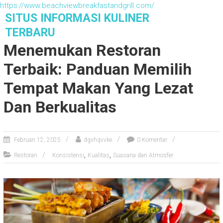
https://www.beachviewbreakfastandgrill.com/
S
SITUS INFORMASI KULINER
k
TERBARU
i
Menemukan Restoran
p
t
Terbaik: Panduan Memilih
o
c
Tempat Makan Yang Lezat
o
Dan Berkualitas
n
t
e
n
Februari 12, 2025
dgxhqvvke
0 Komentar
t
,
,
Restoran
Konsistensi
Kualitas
Suasana dan Atmosfer