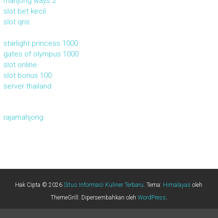
mahjong ways 2
slot bet kecil
slot qris
starlight princess 1000
gates of olympus 1000
slot online
slot bonus 100
server thailand
rajamahjong
Hak Cipta © 2026
Situs Informasi Kuliner Terbaru
. Tema:
Himalayas
oleh
ThemeGrill. Dipersembahkan oleh
WordPress
.