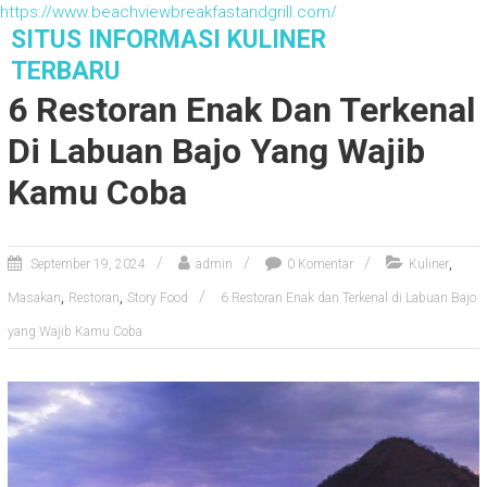
https://www.beachviewbreakfastandgrill.com/
S
SITUS INFORMASI KULINER
k
TERBARU
i
6 Restoran Enak Dan Terkenal
p
t
Di Labuan Bajo Yang Wajib
o
c
Kamu Coba
o
n
t
,
September 19, 2024
admin
0 Komentar
Kuliner
e
,
,
n
Masakan
Restoran
Story Food
6 Restoran Enak dan Terkenal di Labuan Bajo
t
yang Wajib Kamu Coba