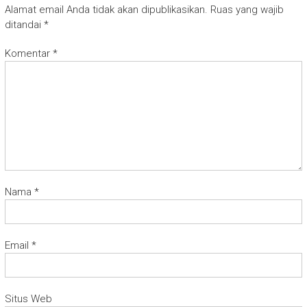
Alamat email Anda tidak akan dipublikasikan.
Ruas yang wajib
ditandai
*
Komentar
*
Nama
*
Email
*
Situs Web