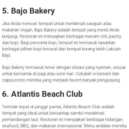
5. Bajo Bakery
Jika Anda mencari tempat untuk menikmati sarapan atau
makanan ringan, Bajo Bakery adalah tempat yang mesti Anda
kunjungi. Restoran ini menyajikan berbagai macam roti, pastry,
dan kopi. Bagi pencinta kopi, tempat ini termasuk tawarkan
berbagai pilihan kopi berasal dari tempat kurang lebih Labuan
Bajo.
Bajo Bakery termasuk tenar dengan situasi yang nyaman, sesuai
untuk bersantai di pagi atau sore hari. Cobalah croissant dan
cappuccino mereka yang menjadi favorit banyak pengunjung.
6. Atlantis Beach Club
Terletak tepat di pinggir pantai, Atlantis Beach Club adalah
tempat yang ideal untuk bersantap sambil menikmati
pemandangan laut. Restoran ini menyajikan berbagai hidangan
seafood, BBQ, dan makanan internasional. Menu andalan mereka