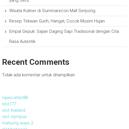
yang Seru
Wisata Kuliner di Summarecon Mall Serpong
Resep Tekwan Gurih, Hangat, Cocok Musim Hujan
Empal Gepuk: Sajian Daging Sapi Tradisional dengan Cita
Rasa Autentik
Recent Comments
Tidak ada komentar untuk ditampilkan.
rajascatter88
slot777
slot thailand
slot olympus
mahjong ways 2